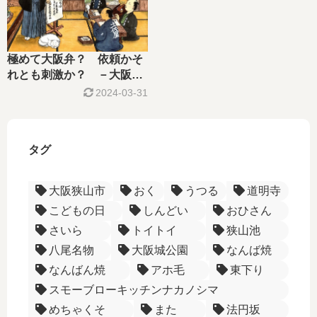
極めて大阪弁？ 依頼かそ
れとも刺激か？ －大阪方
言ー
2024-03-31
タグ
大阪狭山市
おく
うつる
道明寺
こどもの日
しんどい
おひさん
さいら
トイトイ
狭山池
八尾名物
大阪城公園
なんば焼
なんばん焼
アホ毛
東下り
スモーブローキッチンナカノシマ
めちゃくそ
また
法円坂