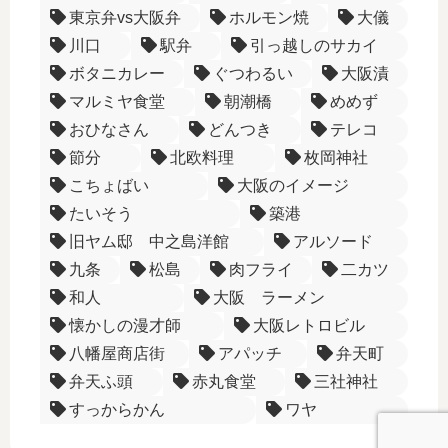
東京弁vs大阪弁
ホルモン焼
大儀
川口
駅弁
引っ越しのサカイ
ボタニカレー
ぐつわるい
大阪漬
マルミヤ食堂
朝潮橋
めめず
おひなさん
どんつき
テレコ
節分
北欧料理
枚岡神社
こちょばい
大阪のイメージ
たいそう
築港
旧ヤム邸 中之島洋館
アルソード
九条
松島
肉フライ
二カツ
和人
大阪 ラーメン
懐かしの漫才師
大阪レトロビル
八幡屋商店街
アパッチ
弁天町
弁天ふ頭
赤丸食堂
三社神社
すっからかん
ワヤ