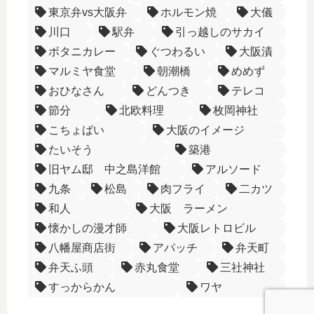
東京弁vs大阪弁
ホルモン焼
大儀
川口
駅弁
引っ越しのサカイ
ボタニカレー
ぐつわるい
大阪漬
マルミヤ食堂
朝潮橋
めめず
おひなさん
どんつき
テレコ
節分
北欧料理
枚岡神社
こちょばい
大阪のイメージ
たいそう
築港
旧ヤム邸 中之島洋館
アルソード
九条
松島
肉フライ
二カツ
和人
大阪 ラーメン
懐かしの漫才師
大阪レトロビル
八幡屋商店街
アパッチ
弁天町
弁天ふ頭
赤丸食堂
三社神社
すっからかん
ワヤ