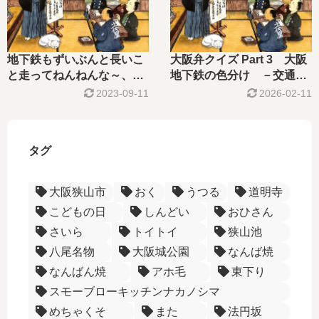
地下鉄もずいぶんと長いこ
大阪弁クイズ Part 3 大阪
と走ってねんねんな～、大
地下鉄の色分け －交通用
阪メトロ。
語編－
2023-09-11
2026-02-11
タグ
大阪狭山市
おく
うつる
道明寺
こどもの日
しんどい
おひさん
さいら
トイトイ
狭山池
八尾名物
大阪城公園
なんば焼
なんばん焼
アホ毛
東下り
スモーブローキッチンナカノシマ
めちゃくそ
また
法円坂